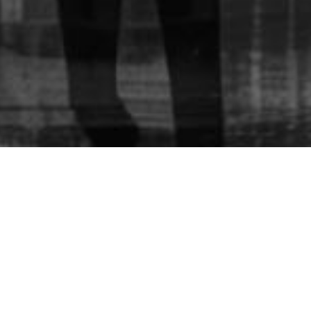
ositio encontrarás todos nuestros
nfoque