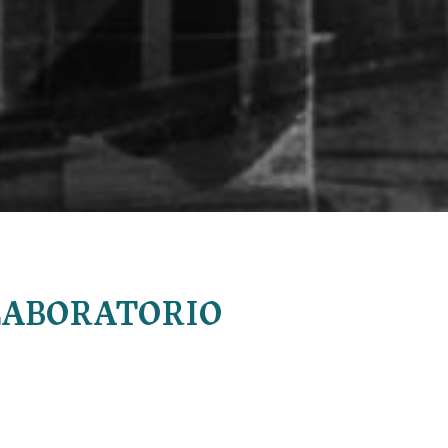
LABORATORIO
al estudiamos y analizamos la violencia electoral. En este micr
acemos
Nuestro e