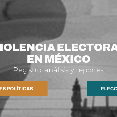
IOLENCIA ELECTOR
EN MÉXICO
Registro, análisis y reportes
ES POLÍTICAS
ELECC