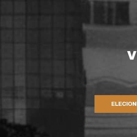
V
ELECION