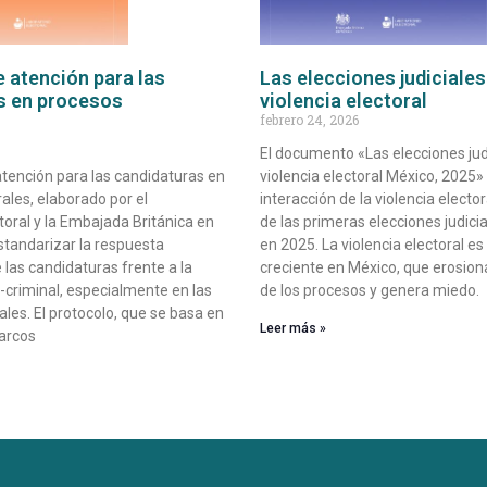
 atención para las
Las elecciones judiciales 
s en procesos
violencia electoral
febrero 24, 2026
El documento «Las elecciones judi
atención para las candidaturas en
violencia electoral México, 2025» 
ales, elaborado por el
interacción de la violencia electo
toral y la Embajada Británica en
de las primeras elecciones judici
standarizar la respuesta
en 2025. La violencia electoral 
e las candidaturas frente a la
creciente en México, que erosiona
o-criminal, especialmente en las
de los procesos y genera miedo.
ales. El protocolo, que se basa en
Leer más »
marcos