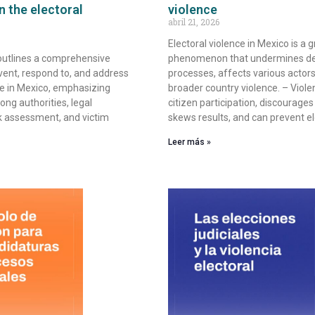
n the electoral
violence
abril 21, 2026
Electoral violence in Mexico is a 
utlines a comprehensive
phenomenon that undermines d
vent, respond to, and address
processes, affects various actors,
ce in Mexico, emphasizing
broader country violence. – Violen
ng authorities, legal
citizen participation, discourages
k assessment, and victim
skews results, and can prevent el
Leer más »