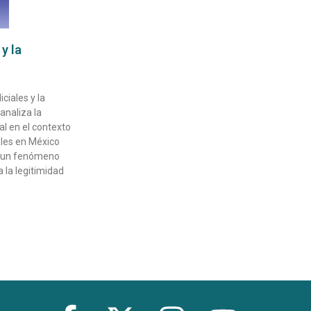
y la
ciales y la
analiza la
ral en el contexto
ales en México
es un fenómeno
 la legitimidad