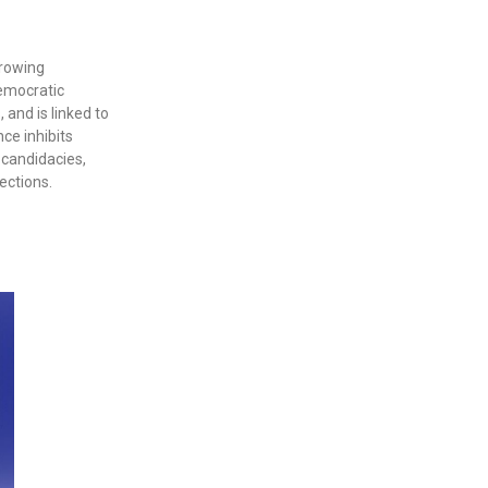
growing
emocratic
 and is linked to
ce inhibits
 candidacies,
ections.