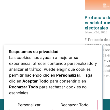
Protocolo de
candidatura
electorales
febrero 24, 2026
El Protocolo de 
procesos elector
Laboratorio Elec
Respetamos su privacidad
México, busca e
Las cookies nos ayudan a mejorar su
institucional y d
experiencia, ofrecer contenido personalizado y
violencia polític
analizar el tráfico. Puede elegir qué cookies
elecciones judici
permitir haciendo clic en
Personalizar
. Haga
un análisis de 
clic en
Aceptar Todo
para consentir o en
Leer más »
Rechazar Todo
para rechazar cookies no
esenciales.
Personalizar
Rechazar Todo