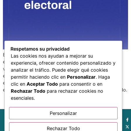
Respetamos su privacidad
El documento «Las elecciones judiciales y la violencia
Las cookies nos ayudan a mejorar su
electoral México, 2025» analiza la interacción de la
experiencia, ofrecer contenido personalizado y
violencia electoral en el contexto de las primeras
analizar el tráfico. Puede elegir qué cookies
elecciones judiciales en México en 2025. La violencia
permitir haciendo clic en
Personalizar
. Haga
electoral es un fenómeno creciente en México, que
clic en
Aceptar Todo
para consentir o en
erosiona la legitimidad de los procesos y genera miedo.
Rechazar Todo
para rechazar cookies no
esenciales.
Personalizar
Rechazar Todo