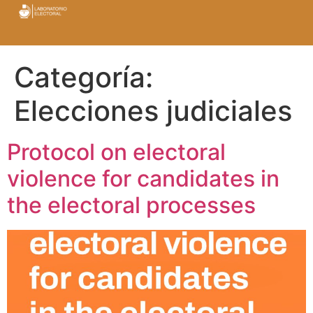
Categoría:
Elecciones judiciales
Protocol on electoral
violence for candidates in
the electoral processes